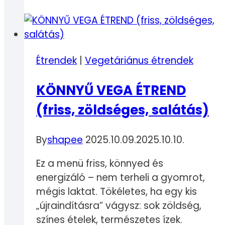
Étrendek
|
Vegetáriánus étrendek
KÖNNYŰ VEGA ÉTREND
(friss, zöldséges, salátás)
By
shapee
2025.10.09.
2025.10.10.
Ez a menü friss, könnyed és
energizáló – nem terheli a gyomrot,
mégis laktat. Tökéletes, ha egy kis
„újraindításra” vágysz: sok zöldség,
színes ételek, természetes ízek.