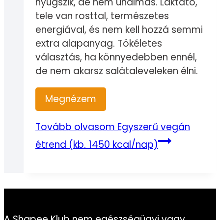
nyugszik, de nem unalmas. Laktató,
tele van rosttal, természetes
energiával, és nem kell hozzá semmi
extra alapanyag. Tökéletes
választás, ha könnyedebben ennél,
de nem akarsz salátaleveleken élni.
Megnézem
Tovább olvasom
Egyszerű vegán
étrend (kb. 1450 kcal/nap)
A Shapee Klub nem egészségügyi vagy