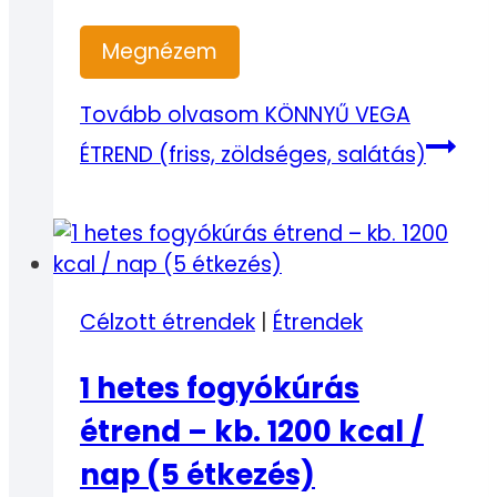
Megnézem
Tovább olvasom
KÖNNYŰ VEGA
ÉTREND (friss, zöldséges, salátás)
Célzott étrendek
|
Étrendek
1 hetes fogyókúrás
étrend – kb. 1200 kcal /
nap (5 étkezés)