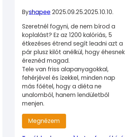
By
shapee
2025.09.25.
2025.10.10.
Szeretnél fogyni, de nem bírod a
koplalást? Ez az 1200 kalóriás, 5
étkezéses étrend segít leadni azt a
pár plusz kilót anélkül, hogy éhesnek
éreznéd magad.
Tele van friss alapanyagokkal,
fehérjével és ízekkel, minden nap
más főétel, hogy a diéta ne
unalomból, hanem lendületből
menjen.
Megnézem