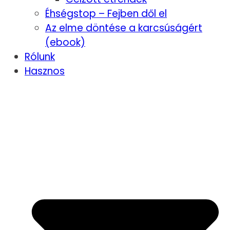
Éhségstop – Fejben dől el
Az elme döntése a karcsúságért
(ebook)
Rólunk
Hasznos