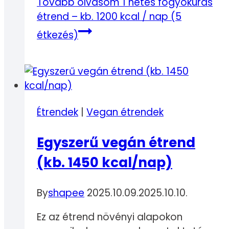
Tovább olvasom
1 hetes fogyókúrás
étrend – kb. 1200 kcal / nap (5
étkezés)
Étrendek
|
Vegan étrendek
Egyszerű vegán étrend
(kb. 1450 kcal/nap)
By
shapee
2025.10.09.
2025.10.10.
Ez az étrend növényi alapokon