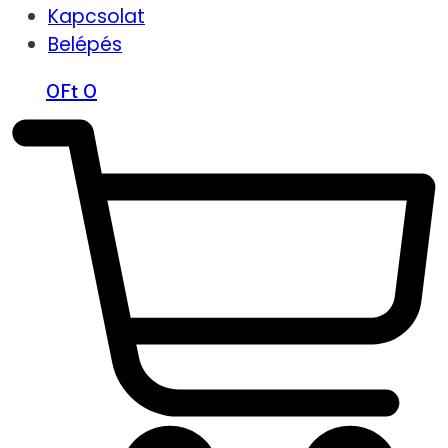
Kapcsolat
Belépés
0
Ft
0