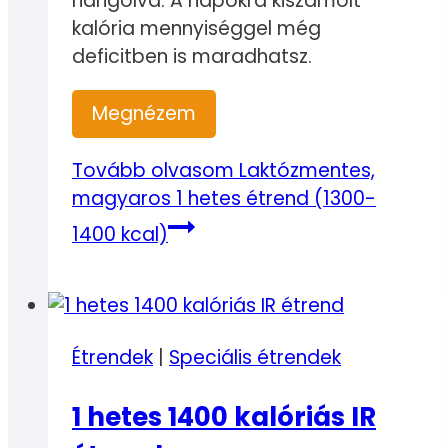
hangolva. A napokra kiszámolt
kalória mennyiséggel még
deficitben is maradhatsz.
Megnézem
Tovább olvasom
Laktózmentes,
magyaros 1 hetes étrend (1300-
1400 kcal)
Étrendek
|
Speciális étrendek
1 hetes 1400 kalóriás IR