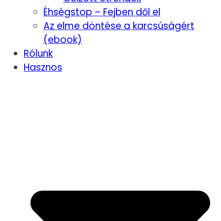
Éhségstop – Fejben dől el
Az elme döntése a karcsúságért
(ebook)
Rólunk
Hasznos