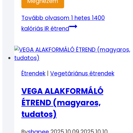
Megnézem
Tovább olvasom
1 hetes 1400
kalóriás IR étrend
Étrendek
|
Vegetáriánus étrendek
VEGA ALAKFORMÁLÓ
ÉTREND (magyaros,
tudatos)
By
shapee
2025.10.09.
2025.10.10.